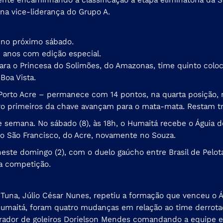
na vice-liderança do Grupo A.
D no próximo sábado.
0 anos com edição especial.
ra o Princesa do Solimões, do Amazonas, time quinto coloc
Boa Vista.
to Acre – permanece com 14 pontos, na quarta posição, ma
ro primeiros da chave avançam para o mata-mata. Restam tr
semana. No sábado (8), às 18h, o Humaitá recebe o Águia de
 o São Francisco, do Acre, novamente no Souza.
neste domingo (2), com o duelo gaúcho entre Brasil de Pelota
da competição.
Tuna, Júlio César Nunes, repetiu a formação que venceu o Á
umaitá, foram quatro mudanças em relação ao time derrotado
arador de goleiros Dorielson Mendes comandando a equipe e