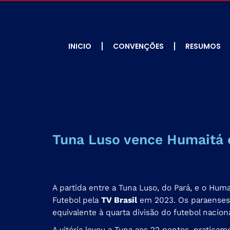
INICIO
CONVENÇÕES
RESUMOS
Tuna Luso vence Humaitá e 
A partida entre a Tuna Luso, do Pará, e o Huma
Futebol pela
TV Brasil
em 2023. Os paraenses v
equivalente à quarta divisão do futebol naciona
A vitória levou a Tuna aos 22 pontos, pratica