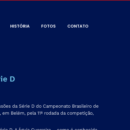
HISTÓRIA
FOTOS
CONTATO
ie D
missões da Série D do Campeonato Brasileiro de
, em Belém, pela 11ª rodada da competição,
Série D. A Águia Guerreira – como é conhecida