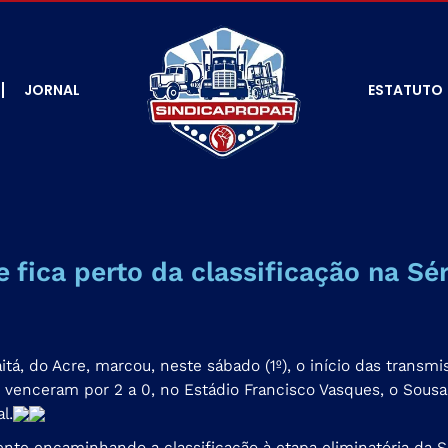
JORNAL
ESTATUTO
fica perto da classificação na Sér
itá, do Acre, marcou, neste sábado (1º), o início das trans
enceram por 2 a 0, no Estádio Francisco Vasques, o Sousa
l.
mente encaminhando a classificação à etapa eliminatória da 