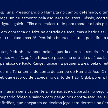
la Tuna. Pressionando o Humaitá no campo defensivo, o tim
ça um cruzamento pela esquerda do lateral Cássio, acertan
igou o goleiro Tião a se esticar todo para mandar a bola par
 em cobrança de falta na entrada da área, mas a batida sa
 deu resultado aos 25. Pedrinho bateu escanteio pela direit
utos, Pedrinho avançou pela esquerda e cruzou rasteiro. Pau
ense. Aos 43, após a troca de passes na entrada da área, Lu
erigosa de Paulo Rangel, quase na pequena área, pela direit
lo, com a Tuna tomando conta do campo do Humaitá. Aos 13 m
gel, que escorou de cabeça no canto de Tião. O gol, porém, 
iminuíram sensivelmente a intensidade da partida no segund
oupando fôlego e saindo com perigo nos contra-ataques. O 
nfitriões, que chegaram ao décimo jogo sem derrotas na Sér