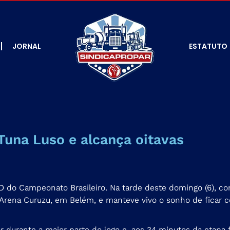
JORNAL
ESTATUTO
Tuna Luso e alcança oitavas
e D do Campeonato Brasileiro. Na tarde deste domingo (6), 
a Arena Curuzu, em Belém, e manteve vivo o sonho de ficar 
 durante a maior parte do jogo e, aos 34 minutos da etapa f