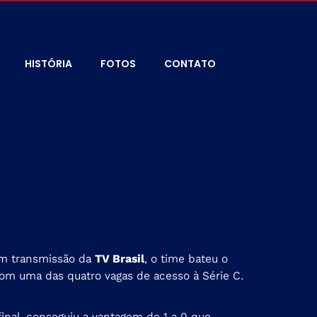
HISTÓRIA
FOTOS
CONTATO
com transmissão da
TV Brasil
, o time bateu o
com uma das quatro vagas de acesso à Série C.
inal, conseguiu a vantagem de 1 a 0 que