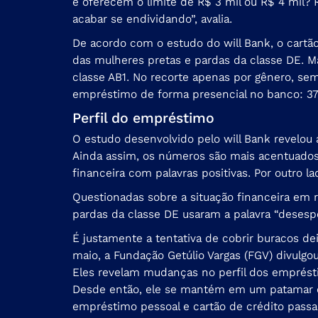
e oferecem o limite de R$ 3 mil ou R$ 4 mil?
acabar se endividando”, avalia.
De acordo com o estudo do will Bank, o cartã
das mulheres pretas e pardas da classe DE. 
classe AB1. No recorte apenas por gênero, sem
empréstimo de forma presencial no banco: 37%
Perfil do empréstimo
O estudo desenvolvido pelo will Bank revelou 
Ainda assim, os números são mais acentuados 
financeira com palavras positivas. Por outro 
Questionadas sobre a situação financeira em 
pardas da classe DE usaram a palavra “desesp
É justamente a tentativa de cobrir buracos 
maio, a Fundação Getúlio Vargas (FGV) divulg
Eles revelam mudanças no perfil dos emprésti
Desde então, ele se mantém em um patamar co
empréstimo pessoal e cartão de crédito passa