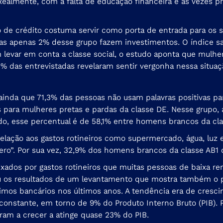
 Realmente, com a falta de educação financeira e às vezes p
o de crédito costuma servir como porta de entrada para os s
Mas apenas 2% desse grupo fazem investimentos. O índice s
 levar em conta a classe social, o estudo aponta que mulhe
 das entrevistadas revelaram sentir vergonha nessa situaçã
ainda que 71,3% das pessoas não usam palavras positivas para
para mulheres pretas e pardas da classe DE. Nesse grupo, a
lado, esse percentual é de 58,1% entre homens brancos da cla
relação aos gastos rotineiros como supermercado, água, luz
ero”. Por sua vez, 32,9% dos homens brancos da classe AB1 
deixados por gastos rotineiros que muitas pessoas de baix
ou os resultados de um levantamento que mostra também o p
mos bancários nos últimos anos. A tendência era de crescime
nstante, em torno de 9% do Produto Interno Bruto (PIB). P
ram a crecer a atinge quase 23% do PIB.