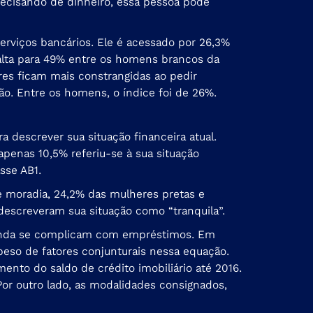
recisando de dinheiro, essa pessoa pode
erviços bancários. Ele é acessado por 26,3%
alta para 49% entre os homens brancos da
res ficam mais constrangidas ao pedir
o. Entre os homens, o índice foi de 26%.
 descrever sua situação financeira atual.
penas 10,5% referiu-se à sua situação
sse AB1.
 e moradia, 24,2% das mulheres pretas e
descreveram sua situação como “tranquila”.
a renda se complicam com empréstimos. Em
eso de fatores conjunturais nessa equação.
nto do saldo de crédito imobiliário até 2016.
or outro lado, as modalidades consignados,