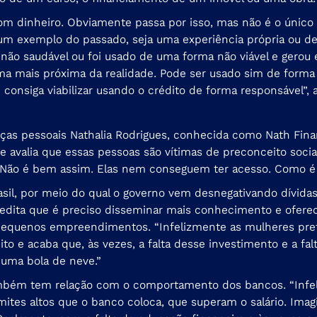
dinheiro. Obviamente passa por isso, mas não é o único fat
um exemplo do passado, seja uma experiência própria ou de
o saudável ou foi usado de uma forma não viável e gerou e
 mais próxima da realidade. Pode ser usado sim de forma s
 consiga viabilizar usando o crédito de forma responsável”, 
nanças pessoais Nathalia Rodrigues, conhecida como Nath Fina
 e avalia que essas pessoas são vítimas de preconceito socia
“Não é bem assim. Elas nem conseguem ter acesso. Como é q
sil, por meio do qual o governo vem desnegativando dívidas
redita que é preciso disseminar mais conhecimento e ofere
pequenos empreendimentos. “Infelizmente as mulheres pre
ito e acaba que, às vezes, a falta desse investimento e a 
 uma bola de neve.”
mbém tem relação com o comportamento dos bancos. “Infel
limites altos que o banco coloca, que superam o salário. Im