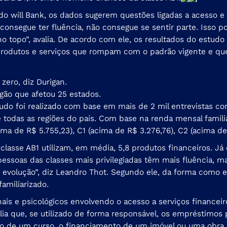
o will Bank, os dados sugerem questões ligadas a acesso e
onsegue ter fluência, não consegue se sentir parte. Isso p
 topo”, avalia. De acordo com ele, os resultados do estudo 
 produtos e serviços que rompam com o padrão vigente e qu
zero, diz Durigan.
gão que afetou 25 estados.
estudo foi realizado com base em mais de 2 mil entrevistas 
e todas as regiões do país. Com base na renda mensal familia
cima de R$ 5.755,23), C1 (acima de R$ 3.276,76), C2 (acima de
asse AB1 utilizam, em média, 5,8 produtos financeiros. Já 
essoas das classes mais privilegiadas têm mais fluência, m
evolução”, diz Leandro Thot. Segundo ele, da forma como e
amiliarizado.
is e psicológicos envolvendo o acesso a serviços financei
valia que, se utilizado de forma responsável, os emprésti
ação de um curso, o financiamento de um imóvel ou uma obra.