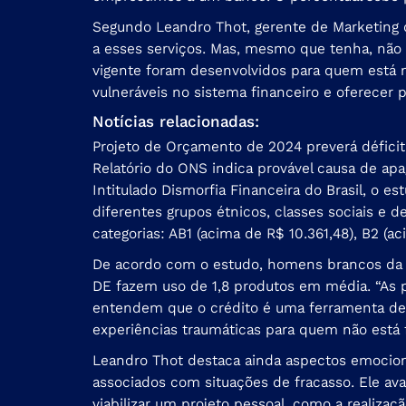
Segundo Leandro Thot, gerente de Marketing d
a esses serviços. Mas, mesmo que tenha, não c
vigente foram desenvolvidos para quem está no
vulneráveis no sistema financeiro e oferecer
Notícias relacionadas:
Projeto de Orçamento de 2024 preverá déficit 
Relatório do ONS indica provável causa de apa
Intitulado Dismorfia Financeira do Brasil, o 
diferentes grupos étnicos, classes sociais e d
categorias: AB1 (acima de R$ 10.361,48), B2 (a
De acordo com o estudo, homens brancos da cl
DE fazem uso de 1,8 produtos em média. “As p
entendem que o crédito é uma ferramenta de 
experiências traumáticas para quem não está f
Leandro Thot destaca ainda aspectos emociona
associados com situações de fracasso. Ele a
viabilizar um projeto pessoal, como a realiz