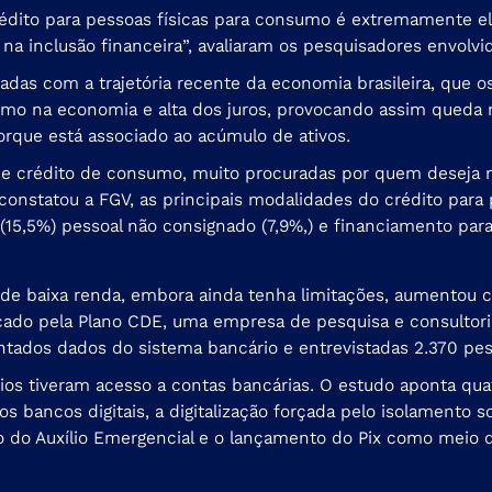
dito para pessoas físicas para consumo é extremamente ele
 na inclusão financeira”, avaliaram os pesquisadores envolv
das com a trajetória recente da economia brasileira, que o
ismo na economia e alta dos juros, provocando assim queda n
rque está associado ao acúmulo de ativos.
 de crédito de consumo, muito procuradas por quem deseja
statou a FGV, as principais modalidades do crédito para pe
 (15,5%) pessoal não consignado (7,9%,) e financiamento para 
 de baixa renda, embora ainda tenha limitações, aumentou c
cado pela Plano CDE, uma empresa de pesquisa e consultori
antados dados do sistema bancário e entrevistadas 2.370 pes
os tiveram acesso a contas bancárias. O estudo aponta qua
s bancos digitais, a digitalização forçada pelo isolamento s
to do Auxílio Emergencial e o lançamento do Pix como meio