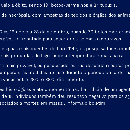
 veio a óbito, sendo 131 botos-vermelhos e 24 tucuxis.
 de necrópsia, com amostras de tecidos e órgãos dos animai
°C às 16h no dia 28 de setembro, quando 70 botos morreram
órgãos, foi montada
para socorrer os animais ainda vivos.
e águas mais quentes do Lago Tefé, os pesquisadores mont
mais profundas do lago, onde a temperatura é mais baixa.
usa mais provável, os pesquisadores não descartam outras 
 temperaturas medidas no lago durante o período da tarde,
 variar entre 28°C e 38°C diariamente.
ises histológicas e até o momento não há indício de um agen
 de 18 indivíduos também deu resultado negativo para os age
sociados a mortes em massa”, informa o boletim.