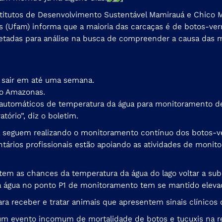
institutos de Desenvolvimento Sustentável Mamirauá e Chico
s (Ufam) informa que a maioria das carcaças é de botos-ve
tadas para análise na busca de compreender a causa das mo
 sair em até uma semana.
no Amazonas.
s automáticos de temperatura da água para monitoramento d
tório”, diz o boletim.
á seguem realizando o monitoramento contínuo dos botos-v
untários profissionais estão apoiando as atividades de moni
istem as chances da temperatura da água do lago voltar a s
a água no ponto P1 de monitoramento tem se mantido elevada
ara receber e tratar animais que apresentem sinais clínicos 
 um evento incomum de mortalidade de botos e tucuxis na r