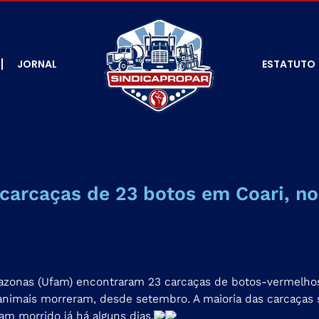
JORNAL
ESTATUTO
carcaças de 23 botos em Coari, n
azonas (Ufam) encontraram 23 carcaças de botos-vermelhos
animais morreram
, desde setembro. A maioria das carcaças
m morrido já há alguns dias.