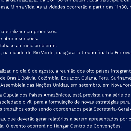
a, Minha Vida. As atividades ocorrerão a partir das 11h30, n
materializar compromissos.
 abre inscrições.
 tabaco ao meio ambiente.
ás, na cidade de Rio Verde, inaugurar o trecho final da Ferrovi
lizar, no dia 8 de agosto, a reunião dos oito países integr
de Brasil, Bolívia, Colômbia, Equador, Guiana, Peru, Surin
 Assembleia das Nações Unidas, em setembro, em Nova York
a Cúpula dos Países Amazônicos, está prevista uma série de
ociedade civil, para a formulação de novas estratégias para a
trabalhos estão sendo coordenados pela Secretaria-Geral d
as, que deverão gerar relatórios a serem apresentados por c
la. O evento ocorrerá no Hangar Centro de Convenções.