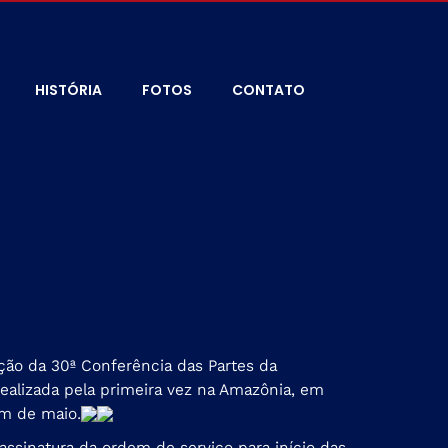
HISTÓRIA
FOTOS
CONTATO
ação da 30ª Conferência das Partes da
alizada pela primeira vez na Amazônia, em
fim de maio
.
assinatura da ordem de serviço para início das