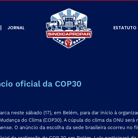
JORNAL
ESTATUTO
cio oficial da COP30
arca neste sábado (17), em Belém, para dar início à organiz
dança do Clima (COP30). A cúpula do clima da ONU será re
aense. O anúncio da
escolha da sede brasileira ocorreu no 
icial da realização da COP 30 em Belém, Lula participará da 