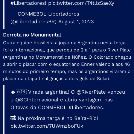
#Libertadores
!
pic.twitter.com/T4tJzSaeXy
— CONMEBOL Libertadores
(@LibertadoresBR)
August 1, 2023
Derrota no Monumental
Outra equipe brasileira a jogar na Argentina nesta terça
foi o Internacional, que perdeu de 2 a 1 para o River Plate
(Argentina) no Monumental de Núñez. O Colorado chegou
a abrir o placar com o equatoriano Enner Valencia aos 46
minutos do primeiro tempo, mas os argentinos viraram o
placar na etapa final graças a dois gols de Solari.
🔥🇦🇷 Virada argentina! O
@RiverPlate
venceu
o
@SCInternacional
e abriu vantagem nas
Oitavas da CONMEBOL
#Libertadores
.
🔜 Na próxima terça é no Beira-Rio!
pic.twitter.com/7UWmzboFUk