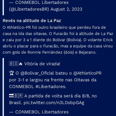
— CONMEBOL Libertadores
(@LibertadoresBR)
August 2, 2023
Revés na altitude de La Paz
O Athletico-PR foi outro brasileiro que perdeu fora de
casa na ida das oitavas. O Furacão foi à altitude de La Paz
e caiu por 3 a 1 diante do Bolívar (Bolívia). O volante Erick
abriu o placar para o Furacão, mas a equipe da casa virou
com gols de Ronnie Fernández (dois) e Bejarano.
🇧🇴🔥 Vitória de virada!
🏆 O
@Bolivar_Oficial
bateu o
@AthleticoPR
por 3-1 e largou na frente nas Oitavas da
CONMEBOL
#Libertadores
.
🔜🇧🇷 A partida de volta será dia 8/8, no
Brasil.
pic.twitter.com/n3LDsbpGAg
— CONMEBOL Libertadores