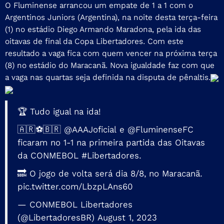
O Fluminense arrancou um empate de 1 a 1 com o
Argentinos Juniors (Argentina), na noite desta terça-feira
(1) no estádio Diego Armando Maradona, pela ida das
oitavas de final da Copa Libertadores. Com este
resultado a vaga fica com quem vencer na próxima terça
(8) no estádio do Maracanã. Nova igualdade faz com que
a vaga nas quartas seja definida na disputa de pênaltis.
🏆 Tudo igual na ida!
🇦🇷⚽🇧🇷
@AAAJoficial
e
@FluminenseFC
ficaram no 1-1 na primeira partida das Oitavas
da CONMEBOL
#Libertadores
.
🔜 O jogo de volta será dia 8/8, no Maracanã.
pic.twitter.com/LbzpLAns60
— CONMEBOL Libertadores
(@LibertadoresBR)
August 1, 2023