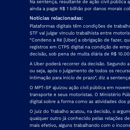
Na sentença, resultante de ação civil pública 
ainda a pagar R$ 1 bilhão por danos morais co
Notícias relacionadas:
Plataformas digitais têm condições de trabalho
STF vai julgar vínculo trabalhista entre motoris
“Condeno a Ré [Uber] a obrigação de fazer, qua
registros em CTPS digital na condição de emp
decisão, sob pena de multa diária de R$ 10.000
A Uber poderá recorrer da decisão. Segundo a 
ou seja, após o julgamento de todos os recurs
intimação para início de prazo”, diz a sentença
O MPT-SP ajuizou ação civil pública em novem
transporte e seus motoristas. O Ministério P
digital sobre a forma como as atividades dos p
O juiz do Trabalho acatou, na decisão, o argu
qualquer outro já conhecido pelas relações de
mais efetivo, alguns trabalhando com o incon