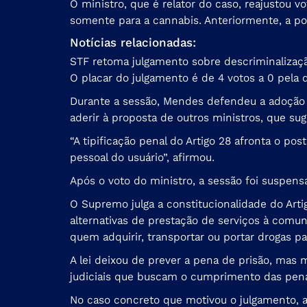
O ministro, que é relator do caso, reajustou v
somente para a cannabis. Anteriormente, a po
Notícias relacionadas:
STF retoma julgamento sobre descriminalizaçã
O placar do julgamento é de 4 votos a 0 pela 
Durante a sessão, Mendes defendeu a adoção d
aderir à proposta de outros ministros, que s
“A tipificação penal do Artigo 28 afronta o pos
pessoal do usuário”, afirmou.
Após o voto do ministro, a sessão foi suspensa
O Supremo julga a constitucionalidade do Arti
alternativas de prestação de serviços à comun
quem adquirir, transportar ou portar drogas p
A lei deixou de prever a pena de prisão, mas m
judiciais que buscam o cumprimento das penas
No caso concreto que motivou o julgamento, 