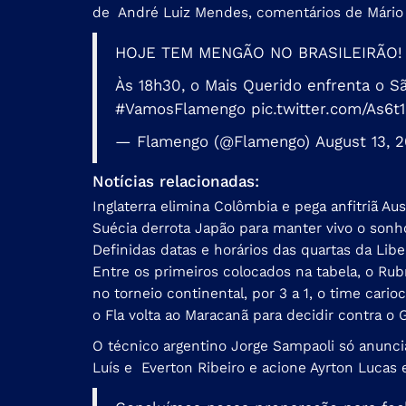
de André Luiz Mendes, comentários de Mário 
HOJE TEM MENGÃO NO BRASILEIRÃO!
Às 18h30, o Mais Querido enfrenta o 
#VamosFlamengo
pic.twitter.com/As6t
— Flamengo (@Flamengo)
August 13, 
Notícias relacionadas:
Inglaterra elimina Colômbia e pega anfitriã Au
Suécia derrota Japão para manter vivo o sonho
Definidas datas e horários das quartas da Lib
Entre os primeiros colocados na tabela, o Rub
no torneio continental, por 3 a 1, o time cari
o Fla volta ao Maracanã para decidir contra o 
O técnico argentino Jorge Sampaoli só anuncia
Luís e Everton Ribeiro e acione Ayrton Lucas 