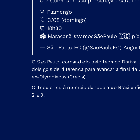
Concluímos nossa preparação para fec
🆚 Flamengo
🗓️ 13/08 (domingo)
⏰ 18h30
🏟️ Maracanã
#VamosSãoPaulo
🇾🇪
pi
— São Paulo FC (@SaoPauloFC)
August
O São Paulo, comandado pelo técnico Dorival J
dois gols de diferença para avançar à final d
ex-Olympiacos (Grécia).
O Tricolor está no meio da tabela do Brasilei
2 a 0.