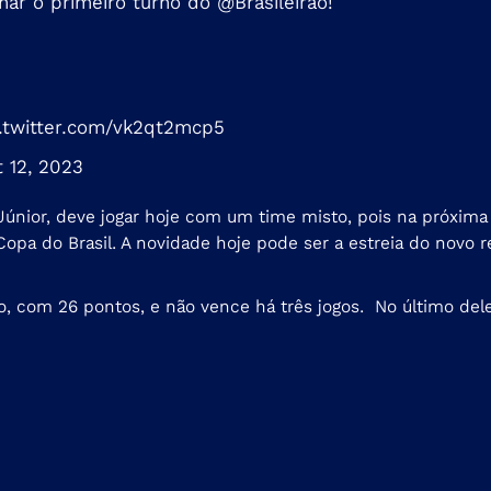
har o primeiro turno do
@Brasileirao
!
c.twitter.com/vk2qt2mcp5
 12, 2023
únior, deve jogar hoje com um time misto, pois na próxima q
a Copa do Brasil. A novidade hoje pode ser a estreia do nov
rão, com 26 pontos, e não vence há três jogos. No último de